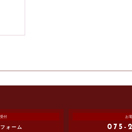
受付
お
075-
せフォーム